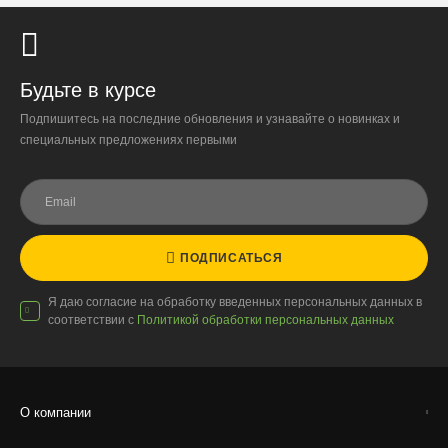
При отказе от выкупа — оплата доставки 1000 ₽
обязательна.
Организация парковки и подъёма на территории
«Москва-Сити» обеспечиваются покупателем.
Будьте в курсе
Подпишитесь на последние обновления и узнавайте о новинках и
Надёжность
специальных предложениях первыми
Доставку выполняют штатные курьеры на специализированных
автомобилях с температурным контролем — это гарантирует
сохранность растений.
ПОДПИСАТЬСЯ
Доставка по России
Я даю согласие на обработку введенных персональных данных в
соответствии с
Политикой обработки персональных данных
Стоимость
По тарифам транспортных компаний + доставка по Москве
1000 ₽.
Стоимость доставки до вашего города зависит от тарифов ТК,
О компании
расстояния, веса и объёма груза.