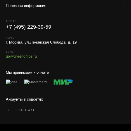
Полезная информация
Условия
Работаем с любой удобной для вас транспортной
ТЕЛЕФОН
компанией.
+7 (495) 229-39-59
Внимание!
В регионы ТК не принимают к перевозке
живые комнатные растения, цветы, удобрения и
АДРЕС
г. Москва, ул.Ленинская Слобода, д. 19
грунты.
EMAIL
Отправляем кашпо, горшки, инвентарь и
go@greenoffice.ru
искусственные растения.
Для защиты от повреждений рекомендуем оформлять
Мы принимаем к оплате
упаковку и страховку заказа.
Аккаунты в соцсетях
ВКОНТАКТЕ