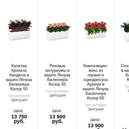
Самовывоза нет.
При отказе от выкупа — оплата доставки 1000 ₽
обязательна.
Организация парковки и подъёма на территории
«Москва-Сити» обеспечиваются покупателем.
Надёжность
Доставку выполняют штатные курьеры на специализированных
автомобилях с температурным контролем — это гарантирует
Калатеи
Розовые
Композиция-
Спа
сохранность растений.
Кроката
антуриумы в
микс из
в к
Кандела в
кашпо Лечуза
герани и
Б
кашпо Лечуза
Балконера
сциндапсуса
Балконера
Колор 50
Ауреум в
Ти
Колор 50
кашпо Лечуза
Тип растения:
Балконера
Цветущие
Тип растения:
Доставка по России
Колор 50
Цветущие
Тип растения:
Цветущие
Стоимость
Цена:
Цена:
13 750
13 800
По тарифам транспортных компаний + доставка по Москве
Цена:
руб.
руб.
1000 ₽.
13 900