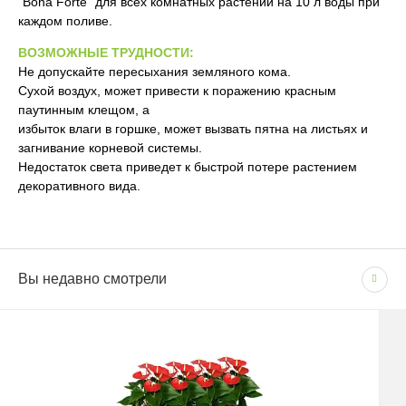
"Bona Forte" для всех комнатных растений на 10 л воды при
каждом поливе.
ВОЗМОЖНЫЕ ТРУДНОСТИ:
Не допускайте пересыхания земляного кома.
Сухой воздух, может привести к поражению красным
паутинным клещом, а
избыток влаги в горшке, может вызвать пятна на листьях и
загнивание корневой системы.
Недостаток света приведет к быстрой потере растением
декоративного вида.
Сопутствующие товары
(1)
Вы недавно смотрели
СПОСОБЫ ОПЛАТЫ
Цвет
WHITEБелый
Доставка по Москве и Московской области
Бренд
LECHUZA
- Наличными при получении товара
- Безналичным способом на основании счета
Размер
Среднее
Сроки и график
Система автополива
В рабочие дни с 09:00 до 22:00.
Есть