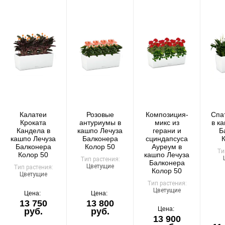
Самовывоза нет.
При отказе от выкупа — оплата доставки 1000 ₽
обязательна.
Организация парковки и подъёма на территории
«Москва-Сити» обеспечиваются покупателем.
Надёжность
Доставку выполняют штатные курьеры на специализированных
автомобилях с температурным контролем — это гарантирует
Калатеи
Розовые
Композиция-
Спа
сохранность растений.
Кроката
антуриумы в
микс из
в к
Кандела в
кашпо Лечуза
герани и
Б
кашпо Лечуза
Балконера
сциндапсуса
Балконера
Колор 50
Ауреум в
Ти
Колор 50
кашпо Лечуза
Тип растения:
Балконера
Цветущие
Тип растения:
Доставка по России
Колор 50
Цветущие
Тип растения:
Цветущие
Стоимость
Цена:
Цена:
13 750
13 800
По тарифам транспортных компаний + доставка по Москве
Цена:
руб.
руб.
1000 ₽.
13 900