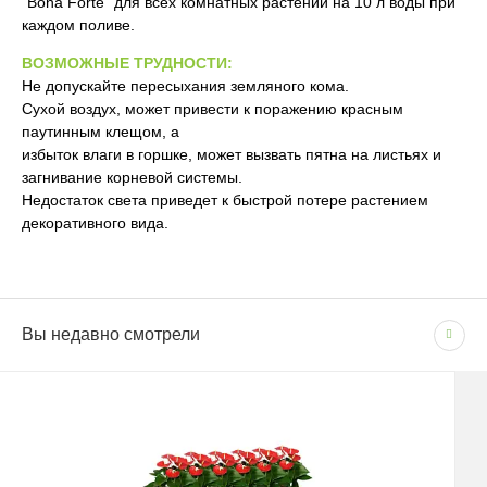
"Bona Forte" для всех комнатных растений на 10 л воды при
каждом поливе.
ВОЗМОЖНЫЕ ТРУДНОСТИ:
Не допускайте пересыхания земляного кома.
Сухой воздух, может привести к поражению красным
паутинным клещом, а
избыток влаги в горшке, может вызвать пятна на листьях и
загнивание корневой системы.
Недостаток света приведет к быстрой потере растением
декоративного вида.
Сопутствующие товары
(1)
Вы недавно смотрели
СПОСОБЫ ОПЛАТЫ
Цвет
Мускат
Доставка по Москве и Московской области
Бренд
LECHUZA
- Наличными при получении товара
- Безналичным способом на основании счета
Размер
Среднее
Сроки и график
Система автополива
В рабочие дни с 09:00 до 22:00.
Есть