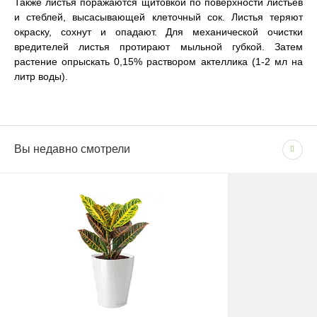
Также листья поражаются щитовкой по поверхности листьев
и стеблей, высасывающей клеточный сок. Листья теряют
окраску, сохнут и опадают. Для механической очистки
вредителей листья протирают мыльной губкой. Затем
растение опрыскать 0,15% раствором актеллика (1-2 мл на
литр воды).
Сопутствующие товары
(1)
Вы недавно смотрели
СПОСОБЫ ОПЛАТЫ
Цвет
WHITEБелый
Доставка по Москве и Московской области
Бренд
LECHUZA
- Наличными при получении товара
- Безналичным способом на основании счета
Размер
Маленькое
Сроки и график
Система автополива
В рабочие дни с 09:00 до 22:00.
Есть
Фактура
Глянцевая
Доставка — 1–2 рабочих дня после оформления
заказа; при безналичной оплате — после поступления
Размещение
Настольные
средств на счёт.
Размещение
Настольные
При отсутствии позиции на складе: растения — 1–2