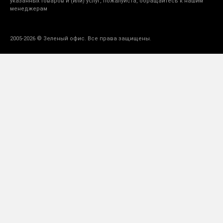
указанных товаров и (или) услуг, пожалуйста, обращайтесь к нашим
менеджерам
2005-2026 © Зеленый офис. Все права защищены.