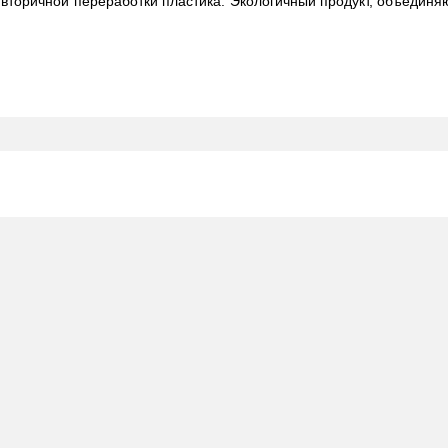
я вторичной переработки пластика. Экологичный продукт, объеди