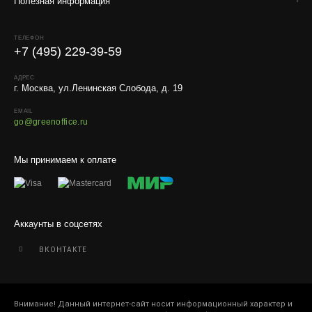
Полезная информация
расстояния, веса и объёма груза.
Условия
ТЕЛЕФОН
+7 (495) 229-39-59
Работаем с любой удобной для вас транспортной
компанией.
АДРЕС
г. Москва, ул.Ленинская Слобода, д. 19
Внимание!
В регионы ТК не принимают к перевозке
живые комнатные растения, цветы, удобрения и
EMAIL
go@greenoffice.ru
грунты.
Отправляем кашпо, горшки, инвентарь и
Мы принимаем к оплате
искусственные растения.
Для защиты от повреждений рекомендуем оформлять
упаковку и страховку заказа.
Аккаунты в соцсетях
ВКОНТАКТЕ
Внимание! Данный интернет-сайт носит информационный характер и