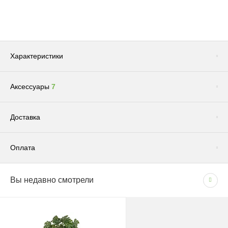
Характеристики
Аксессуары
7
Сопутствующие товары
(1)
Доставка
Оплата
Доставка по Москве и Московской области
Вы недавно смотрели
СПОСОБЫ ОПЛАТЫ
Сроки и график
- Наличными при получении товара
В рабочие дни с 09:00 до 22:00.
- Безналичным способом на основании счета
Доставка — 1–2 рабочих дня после оформления