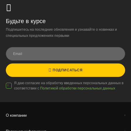
При отказе от выкупа — оплата доставки 1000 ₽
обязательна.
Будьте в курсе
Организация парковки и подъёма на территории
Подпишитесь на последние обновления и узнавайте о новинках и
«Москва-Сити» обеспечиваются покупателем.
специальных предложениях первыми
Надёжность
Доставку выполняют штатные курьеры на специализированных
автомобилях с температурным контролем — это гарантирует
сохранность растений.
ПОДПИСАТЬСЯ
Я даю согласие на обработку введенных персональных данных в
соответствии с
Политикой обработки персональных данных
Доставка по России
Стоимость
О компании
По тарифам транспортных компаний + доставка по Москве
1000 ₽.
Стоимость доставки до вашего города зависит от тарифов ТК,