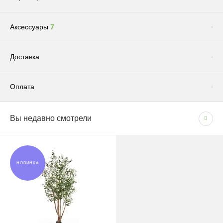
Аксессуары
7
Сопутствующие товары
(1)
Доставка
Оплата
Доставка по Москве и Московской области
Вы недавно смотрели
СПОСОБЫ ОПЛАТЫ
Сроки и график
- Наличными при получении товара
В рабочие дни с 09:00 до 22:00.
- Безналичным способом на основании счета
Доставка — 1–2 рабочих дня после оформления
НОВИНКА
заказа; при безналичной оплате — после поступления
средств на счёт.
Грунт "Эффект" универсальный для всех видов растений 5л
180 руб.
При отсутствии позиции на складе: растения — 1–2
Цена:
недели, кашпо — 1,5–3 недели.