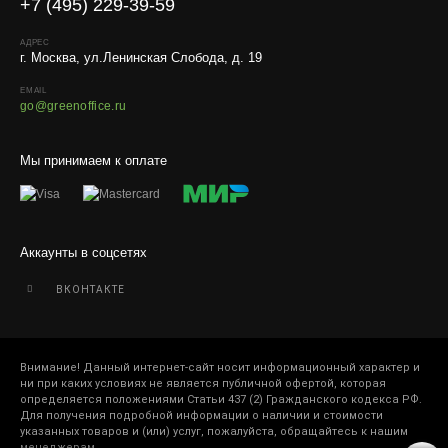
+7 (495) 229-39-59
Внимание!
В регионы ТК не принимают к перевозке
живые комнатные растения, цветы, удобрения и
АДРЕС
г. Москва, ул.Ленинская Слобода, д. 19
грунты.
EMAIL
Отправляем кашпо, горшки, инвентарь и
go@greenoffice.ru
искусственные растения.
Для защиты от повреждений рекомендуем оформлять
Мы принимаем к оплате
упаковку и страховку заказа.
Аккаунты в соцсетях
ВКОНТАКТЕ
Внимание! Данный интернет-сайт носит информационный характер и
ни при каких условиях не является публичной офертой, которая
определяется положениями Статьи 437 (2) Гражданского кодекса РФ.
Для получения подробной информации о наличии и стоимости
указанных товаров и (или) услуг, пожалуйста, обращайтесь к нашим
менеджерам