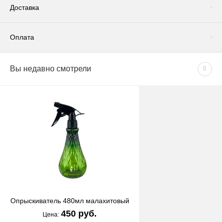
Доставка
Оплата
Доставка по Москве и Московской области
Вы недавно смотрели
СПОСОБЫ ОПЛАТЫ
Сроки и график
- Наличными при получении товара
В рабочие дни с 09:00 до 22:00.
- Безналичным способом на основании счета
Доставка — 1–2 рабочих дня после оформления
заказа; при безналичной оплате — после поступления
средств на счёт.
При отсутствии позиции на складе: растения — 1–2
недели, кашпо — 1,5–3 недели.
Стоимость
Москва (внутри МКАД) — 1000 ₽
Опрыскиватель 480мл малахитовый
450 руб.
МО за МКАД — 1000 ₽ + 60 ₽/км
Цена: