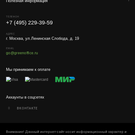
Полезная информация
Условия
Работаем с любой удобной для вас транспортной
ТЕЛЕФОН
компанией.
+7 (495) 229-39-59
Внимание!
В регионы ТК не принимают к перевозке
живые комнатные растения, цветы, удобрения и
АДРЕС
г. Москва, ул.Ленинская Слобода, д. 19
грунты.
EMAIL
Отправляем кашпо, горшки, инвентарь и
go@greenoffice.ru
искусственные растения.
Для защиты от повреждений рекомендуем оформлять
Мы принимаем к оплате
упаковку и страховку заказа.
Аккаунты в соцсетях
ВКОНТАКТЕ
Внимание! Данный интернет-сайт носит информационный характер и