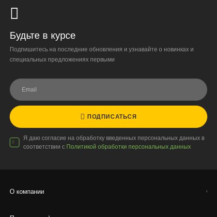
обязательна.
Организация парковки и подъёма на территории
«Москва-Сити» обеспечиваются покупателем.
Будьте в курсе
Подпишитесь на последние обновления и узнавайте о новинках и
Надёжность
специальных предложениях первыми
Доставку выполняют штатные курьеры на специализированных
автомобилях с температурным контролем — это гарантирует
сохранность растений.
ПОДПИСАТЬСЯ
Доставка по России
Я даю согласие на обработку введенных персональных данных в
соответствии с
Политикой обработки персональных данных
Стоимость
По тарифам транспортных компаний + доставка по Москве
1000 ₽.
Стоимость доставки до вашего города зависит от тарифов ТК,
О компании
расстояния, веса и объёма груза.