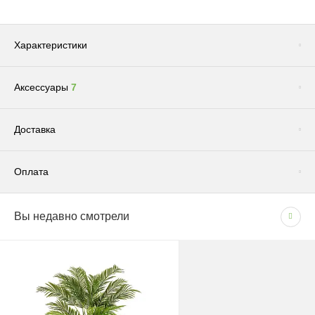
Характеристики
Аксессуары
7
Сопутствующие товары
(1)
Доставка
Оплата
Доставка по Москве и Московской области
Вы недавно смотрели
СПОСОБЫ ОПЛАТЫ
Сроки и график
- Наличными при получении товара
В рабочие дни с 09:00 до 22:00.
- Безналичным способом на основании счета
Доставка — 1–2 рабочих дня после оформления
заказа; при безналичной оплате — после поступления
средств на счёт.
Грунт "Эффект" универсальный для всех видов растений 5л