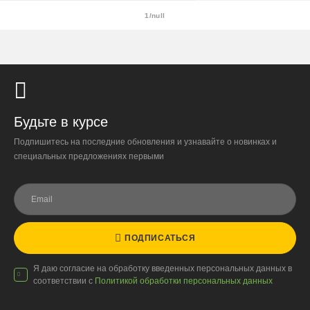
утеплённую упаковку.
1/null
Самовывоза нет.
При отказе от выкупа — оплата доставки 1000 ₽
обязательна.
Организация парковки и подъёма на территории
«Москва-Сити» обеспечиваются покупателем.
Будьте в курсе
Подпишитесь на последние обновления и узнавайте о новинках и
Надёжность
специальных предложениях первыми
Доставку выполняют штатные курьеры на специализированных
автомобилях с температурным контролем — это гарантирует
сохранность растений.
ПОДПИСАТЬСЯ
Доставка по России
Я даю согласие на обработку введенных персональных данных в
соответствии с
Политикой обработки персональных данных
Стоимость