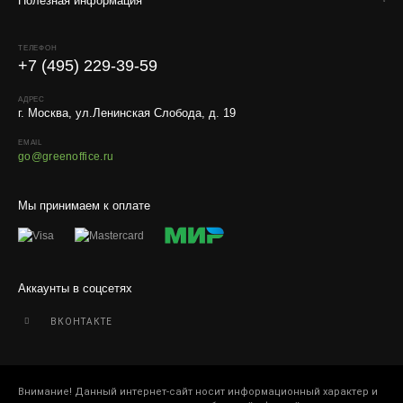
Полезная информация
Условия
Работаем с любой удобной для вас транспортной
ТЕЛЕФОН
компанией.
+7 (495) 229-39-59
Внимание!
В регионы ТК не принимают к перевозке
живые комнатные растения, цветы, удобрения и
АДРЕС
г. Москва, ул.Ленинская Слобода, д. 19
грунты.
EMAIL
Отправляем кашпо, горшки, инвентарь и
go@greenoffice.ru
искусственные растения.
Для защиты от повреждений рекомендуем оформлять
Мы принимаем к оплате
упаковку и страховку заказа.
Аккаунты в соцсетях
ВКОНТАКТЕ
Внимание! Данный интернет-сайт носит информационный характер и