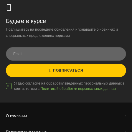
обязательна.
Организация парковки и подъёма на территории
«Москва-Сити» обеспечиваются покупателем.
Будьте в курсе
Подпишитесь на последние обновления и узнавайте о новинках и
Надёжность
специальных предложениях первыми
Доставку выполняют штатные курьеры на специализированных
автомобилях с температурным контролем — это гарантирует
сохранность растений.
ПОДПИСАТЬСЯ
Доставка по России
Я даю согласие на обработку введенных персональных данных в
соответствии с
Политикой обработки персональных данных
Стоимость
По тарифам транспортных компаний + доставка по Москве
1000 ₽.
Стоимость доставки до вашего города зависит от тарифов ТК,
О компании
расстояния, веса и объёма груза.