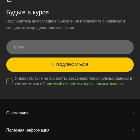
Будьте в курсе
Доставка по России
Подпишитесь на последние обновления и узнавайте о новинках и
специальных предложениях первыми
Стоимость
По тарифам транспортных компаний + доставка по Москве
1000 ₽.
Стоимость доставки до вашего города зависит от тарифов ТК,
расстояния, веса и объёма груза.
ПОДПИСАТЬСЯ
Условия
Я даю согласие на обработку введенных персональных данных в
Работаем с любой удобной для вас транспортной
соответствии с
Политикой обработки персональных данных
компанией.
Внимание!
В регионы ТК не принимают к перевозке
живые комнатные растения, цветы, удобрения и
грунты.
О компании
Отправляем кашпо, горшки, инвентарь и
искусственные растения.
Полезная информация
Для защиты от повреждений рекомендуем оформлять