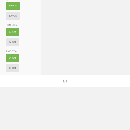
растения на объекте; в зимний период используем
утеплённую упаковку.
100 СМ
Самовывоза нет.
130 СМ
ШИРИНА
При отказе от выкупа — оплата доставки 1000 ₽
обязательна.
32 СМ
Организация парковки и подъёма на территории
42 СМ
«Москва-Сити» обеспечиваются покупателем.
ВЫСОТА
34 СМ
Надёжность
44 СМ
Доставку выполняют штатные курьеры на специализированных
автомобилях с температурным контролем — это гарантирует
1/1
сохранность растений.
Доставка по России
Стоимость