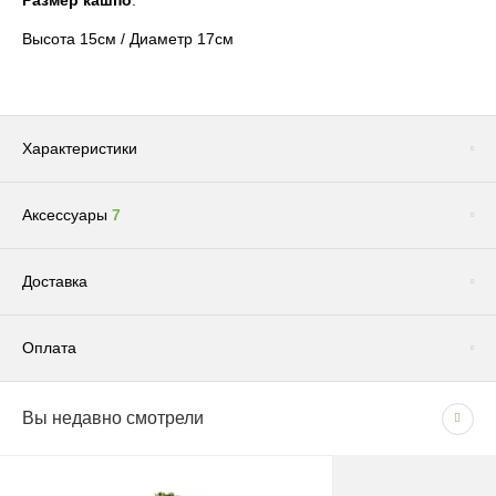
Размер кашпо
:
Высота 15см / Диаметр 17см
Характеристики
Аксессуары
7
Сопутствующие товары
(1)
Доставка
Оплата
Доставка по Москве и Московской области
Вы недавно смотрели
СПОСОБЫ ОПЛАТЫ
Сроки и график
- Наличными при получении товара
В рабочие дни с 09:00 до 22:00.