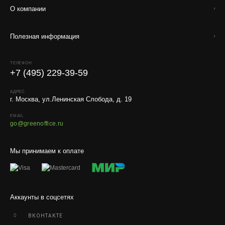
Стоимость доставки до вашего города зависит от тарифов ТК,
О компании
расстояния, веса и объёма груза.
Полезная информация
Условия
Работаем с любой удобной для вас транспортной
ТЕЛЕФОН
компанией.
+7 (495) 229-39-59
Внимание!
В регионы ТК не принимают к перевозке
живые комнатные растения, цветы, удобрения и
АДРЕС
г. Москва, ул.Ленинская Слобода, д. 19
грунты.
EMAIL
Отправляем кашпо, горшки, инвентарь и
go@greenoffice.ru
искусственные растения.
Для защиты от повреждений рекомендуем оформлять
Мы принимаем к оплате
упаковку и страховку заказа.
Аккаунты в соцсетях
ВКОНТАКТЕ