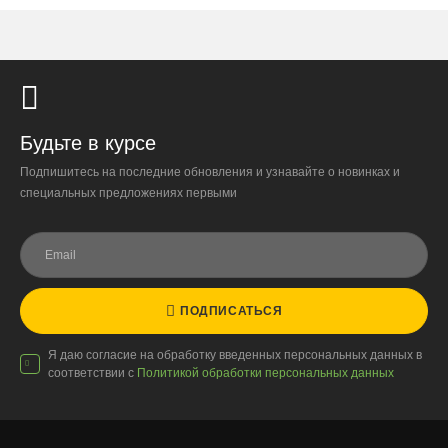
Самовывоза нет.
При отказе от выкупа — оплата доставки 1000 ₽
обязательна.
Организация парковки и подъёма на территории
«Москва-Сити» обеспечиваются покупателем.
Будьте в курсе
Подпишитесь на последние обновления и узнавайте о новинках и
Надёжность
специальных предложениях первыми
Доставку выполняют штатные курьеры на специализированных
автомобилях с температурным контролем — это гарантирует
сохранность растений.
ПОДПИСАТЬСЯ
Доставка по России
Я даю согласие на обработку введенных персональных данных в
соответствии с
Политикой обработки персональных данных
Стоимость
По тарифам транспортных компаний + доставка по Москве
1000 ₽.