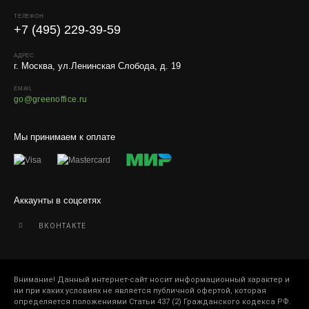
Работаем с любой удобной для вас транспортной
ТЕЛЕФОН
компанией.
+7 (495) 229-39-59
Внимание!
В регионы ТК не принимают к перевозке
живые комнатные растения, цветы, удобрения и
АДРЕС
г. Москва, ул.Ленинская Слобода, д. 19
грунты.
EMAIL
Отправляем кашпо, горшки, инвентарь и
go@greenoffice.ru
искусственные растения.
Для защиты от повреждений рекомендуем оформлять
Мы принимаем к оплате
упаковку и страховку заказа.
Аккаунты в соцсетях
ВКОНТАКТЕ
Внимание! Данный интернет-сайт носит информационный характер и
ни при каких условиях не является публичной офертой, которая
определяется положениями Статьи 437 (2) Гражданского кодекса РФ.