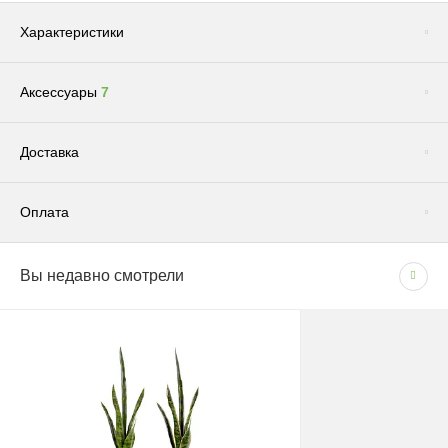
Характеристики
Аксессуары
7
Цвет
Желтый
Сопутствующие товары
(1)
Доставка
Оплата
Доставка по Москве и Московской области
Вы недавно смотрели
СПОСОБЫ ОПЛАТЫ
Сроки и график
- Наличными при получении товара
В рабочие дни с 09:00 до 22:00.
- Безналичным способом на основании счета
Доставка — 1–2 рабочих дня после оформления
заказа; при безналичной оплате — после поступления
средств на счёт.
Грунт "Эффект" универсальный для всех видов растений 5л
180 руб.
При отсутствии позиции на складе: растения — 1–2
Цена: