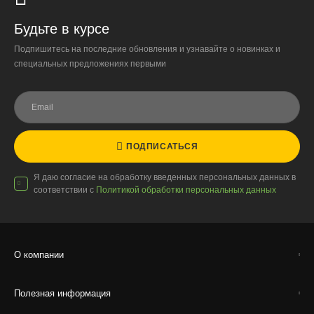
Организация парковки и подъёма на территории
«Москва-Сити» обеспечиваются покупателем.
Будьте в курсе
Подпишитесь на последние обновления и узнавайте о новинках и
Надёжность
специальных предложениях первыми
Доставку выполняют штатные курьеры на специализированных
автомобилях с температурным контролем — это гарантирует
сохранность растений.
ПОДПИСАТЬСЯ
Доставка по России
Я даю согласие на обработку введенных персональных данных в
соответствии с
Политикой обработки персональных данных
Стоимость
По тарифам транспортных компаний + доставка по Москве
1000 ₽.
Стоимость доставки до вашего города зависит от тарифов ТК,
О компании
расстояния, веса и объёма груза.
Полезная информация
Условия