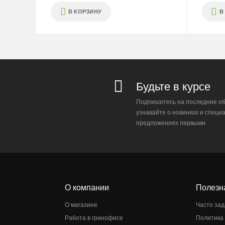
В КОРЗИНУ
В
Будьте в курсе
Подпишитесь на последние об
узнавайте о новинках и специ
предложениях первыми
О компании
Полезн
О магазине
Часто за
Работа в гринофисе
Политика