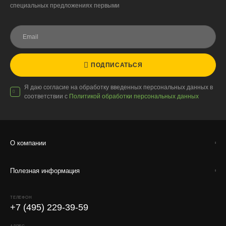
специальных предложениях первыми
Доставку выполняют штатные курьеры на специализированных
автомобилях с температурным контролем — это гарантирует
сохранность растений.
ПОДПИСАТЬСЯ
Доставка по России
Я даю согласие на обработку введенных персональных данных в
соответствии с
Политикой обработки персональных данных
Стоимость
По тарифам транспортных компаний + доставка по Москве
1000 ₽.
Стоимость доставки до вашего города зависит от тарифов ТК,
О компании
расстояния, веса и объёма груза.
Полезная информация
Условия
Работаем с любой удобной для вас транспортной
ТЕЛЕФОН
компанией.
+7 (495) 229-39-59
Внимание!
В регионы ТК не принимают к перевозке