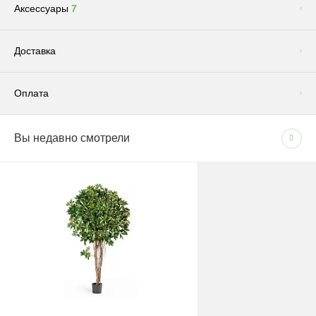
Аксессуары
7
Сопутствующие товары
(1)
Доставка
Оплата
Доставка по Москве и Московской области
Вы недавно смотрели
СПОСОБЫ ОПЛАТЫ
Сроки и график
- Наличными при получении товара
В рабочие дни с 09:00 до 22:00.
- Безналичным способом на основании счета
Доставка — 1–2 рабочих дня после оформления
заказа; при безналичной оплате — после поступления
средств на счёт.
Грунт "Эффект" универсальный для всех видов растений 5л
180 руб.
При отсутствии позиции на складе: растения — 1–2
Цена:
недели, кашпо — 1,5–3 недели.
СРАВНЕНИЕ
КУПИТЬ
Стоимость