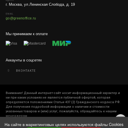
живые комнатные растения, цветы, удобрения и
АДРЕС
г. Москва, ул.Ленинская Слобода, д. 19
грунты.
EMAIL
Отправляем кашпо, горшки, инвентарь и
go@greenoffice.ru
искусственные растения.
Для защиты от повреждений рекомендуем оформлять
Мы принимаем к оплате
упаковку и страховку заказа.
Аккаунты в соцсетях
ВКОНТАКТЕ
Внимание! Данный интернет-сайт носит информационный характер и
ни при каких условиях не является публичной офертой, которая
определяется положениями Статьи 437 (2) Гражданского кодекса РФ.
Для получения подробной информации о наличии и стоимости
указанных товаров и (или) услуг, пожалуйста, обращайтесь к нашим
менеджерам
На сайте в маркетинговых целях используются файлы Cookies