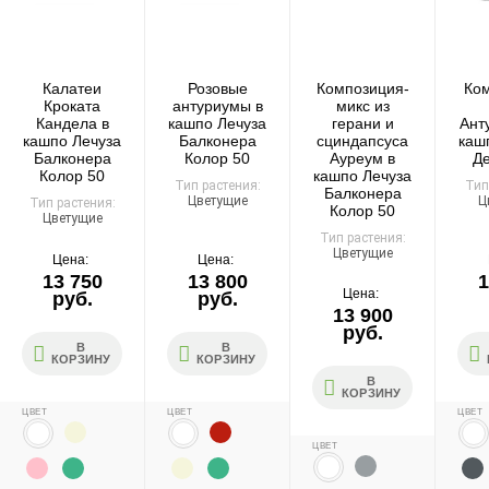
Надёжность
Доставку выполняют штатные курьеры на специализированных
автомобилях с температурным контролем — это гарантирует
Калатеи
Розовые
Композиция-
Ко
сохранность растений.
Кроката
антуриумы в
микс из
Кандела в
кашпо Лечуза
герани и
Ант
кашпо Лечуза
Балконера
сциндапсуса
каш
Балконера
Колор 50
Ауреум в
Де
Колор 50
кашпо Лечуза
Тип растения:
Тип
Балконера
Цветущие
Ц
Тип растения:
Доставка по России
Колор 50
Цветущие
Тип растения:
Цветущие
Стоимость
Цена:
Цена:
13 750
13 800
1
По тарифам транспортных компаний + доставка по Москве
Цена:
руб.
руб.
1000 ₽.
13 900
руб.
Стоимость доставки до вашего города зависит от тарифов ТК,
В
В
расстояния, веса и объёма груза.
КОРЗИНУ
КОРЗИНУ
В
КОРЗИНУ
Условия
ЦВЕТ
ЦВЕТ
ЦВЕТ
Работаем с любой удобной для вас транспортной
ЦВЕТ
компанией.