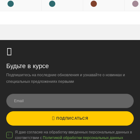
Внимание!
В регионы ТК не принимают к перевозке
живые комнатные растения, цветы, удобрения и
грунты.
Отправляем кашпо, горшки, инвентарь и
искусственные растения.
Для защиты от повреждений рекомендуем оформлять
упаковку и страховку заказа.
Будьте в курсе
Подпишитесь на последние обновления и узнавайте о новинках и
специальных предложениях первыми
ПОДПИСАТЬСЯ
Я даю согласие на обработку введенных персональных данных в
соответствии с
Политикой обработки персональных данных