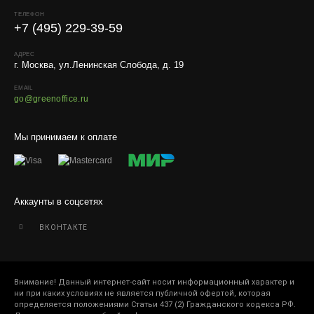
Работаем с любой удобной для вас транспортной
ТЕЛЕФОН
компанией.
+7 (495) 229-39-59
Внимание!
В регионы ТК не принимают к перевозке
живые комнатные растения, цветы, удобрения и
АДРЕС
г. Москва, ул.Ленинская Слобода, д. 19
грунты.
EMAIL
Отправляем кашпо, горшки, инвентарь и
go@greenoffice.ru
искусственные растения.
Для защиты от повреждений рекомендуем оформлять
Мы принимаем к оплате
упаковку и страховку заказа.
Аккаунты в соцсетях
ВКОНТАКТЕ
Внимание! Данный интернет-сайт носит информационный характер и
ни при каких условиях не является публичной офертой, которая
определяется положениями Статьи 437 (2) Гражданского кодекса РФ.