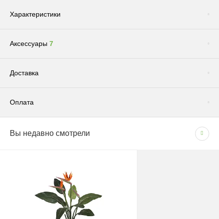
Характеристики
Аксессуары
7
Сопутствующие товары
(1)
Доставка
Оплата
Доставка по Москве и Московской области
Вы недавно смотрели
СПОСОБЫ ОПЛАТЫ
Сроки и график
- Наличными при получении товара
В рабочие дни с 09:00 до 22:00.
- Безналичным способом на основании счета
Доставка — 1–2 рабочих дня после оформления
заказа; при безналичной оплате — после поступления
средств на счёт.
Грунт "Эффект" универсальный для всех видов растений 5л
180 руб.
При отсутствии позиции на складе: растения — 1–2
Цена: