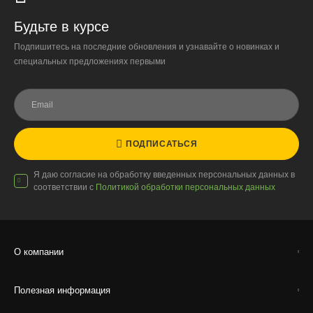
Организация парковки и подъёма на территории
«Москва-Сити» обеспечиваются покупателем.
Будьте в курсе
Подпишитесь на последние обновления и узнавайте о новинках и
Надёжность
специальных предложениях первыми
Доставку выполняют штатные курьеры на специализированных
автомобилях с температурным контролем — это гарантирует
сохранность растений.
ПОДПИСАТЬСЯ
Доставка по России
Я даю согласие на обработку введенных персональных данных в
соответствии с
Политикой обработки персональных данных
Стоимость
По тарифам транспортных компаний + доставка по Москве
1000 ₽.
Стоимость доставки до вашего города зависит от тарифов ТК,
О компании
расстояния, веса и объёма груза.
Полезная информация
Условия