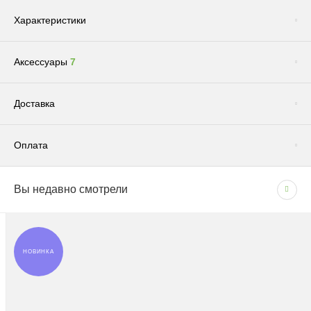
Характеристики
Аксессуары
7
Сопутствующие товары
(1)
Доставка
Оплата
Доставка по Москве и Московской области
Вы недавно смотрели
СПОСОБЫ ОПЛАТЫ
Сроки и график
- Наличными при получении товара
В рабочие дни с 09:00 до 22:00.
- Безналичным способом на основании счета
Доставка — 1–2 рабочих дня после оформления
НОВИНКА
заказа; при безналичной оплате — после поступления
средств на счёт.
Грунт "Эффект" универсальный для всех видов растений 5л
180 руб.
При отсутствии позиции на складе: растения — 1–2
Цена: