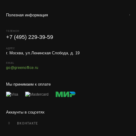
Работаем с любой удобной для вас транспортной
компанией.
Полезная информация
Внимание!
В регионы ТК не принимают к перевозке
живые комнатные растения, цветы, удобрения и
грунты.
ТЕЛЕФОН
+7 (495) 229-39-59
Отправляем кашпо, горшки, инвентарь и
искусственные растения.
АДРЕС
г. Москва, ул.Ленинская Слобода, д. 19
Для защиты от повреждений рекомендуем оформлять
упаковку и страховку заказа.
EMAIL
go@greenoffice.ru
Мы принимаем к оплате
Аккаунты в соцсетях
ВКОНТАКТЕ