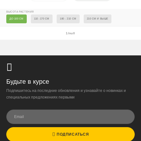
ОБЪЕМ, Л.
1 МЛ
ВЫСОТА РАСТЕНИЯ
Next
ДО 100 СМ
110 -170 СМ
180 - 210 СМ
210 СМ И ВЫШЕ
1/2
1/null
Будьте в курсе
Подпишитесь на последние обновления и узнавайте о новинках и
специальных предложениях первыми
ПОДПИСАТЬСЯ