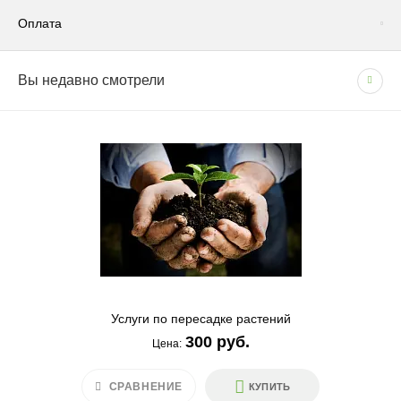
Удобрения
(2)
Оплата
Previous
Вы недавно смотрели
СПОСОБЫ ОПЛАТЫ
- Наличными при получении товара
- Безналичным способом на основании счета
Эпин 
4
Цена:
Услуги по пересадке растений
300 руб.
Цена:
СРАВНЕНИЕ
СРАВНЕНИЕ
КУПИТЬ