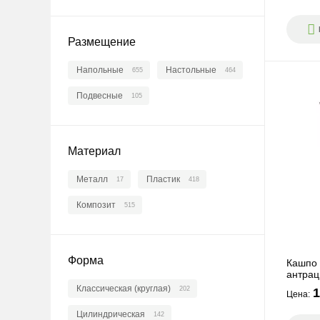
ПЕРЕЙТИ
ПЕРЕЙТ
Размещение
Напольные
Настольные
655
464
Подвесные
105
Для суккулентов
Материал
Металл
Пластик
17
418
ПЕРЕЙТИ
Композит
515
Форма
Кашпо 
антрац
Классическая (круглая)
202
1
Цена:
Цилиндрическая
142