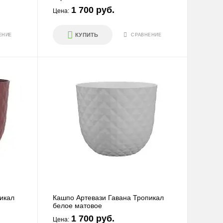
1 700 руб.
Цена:
ПЕРЕЙТИ
КУПИТЬ
ЕНИЕ
СРАВНЕНИЕ
Маленькие
ПЕРЕЙТИ
Для кафе и
икал
Кашпо Артевази Гавана Тропикал
ресторанов
белое матовое
1 700 руб.
Цена: