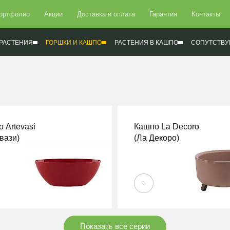
ортфолио
Акции
Доставка и оплата
Гарантия
Контакты
РАСТЕНИЯ
ГОРШКИ И КАШПО
РАСТЕНИЯ В КАШПО
СОПУТСТВУ
 Artevasi
Кашпо La Decoro
вази)
(Ла Декоро)
И
ПЕРЕЙТИ
Показать все серии