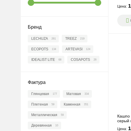
1
Цена:
ПЕРЕЙТИ
ПЕРЕЙТ
Бренд
LECHUZA
TREEZ
261
219
Для орхидей
На н
ECOPOTS
ARTEVASI
134
124
IDEALIST LITE
COSAPOTS
68
26
Фактура
ПЕРЕЙТИ
ПЕРЕЙТ
Глянцевая
Матовая
177
334
Плетеная
Каменная
59
351
Кашпо из цемента
Садо
Металлическая
59
Кашпо 
серый 
Деревянная
10
1
Цена: