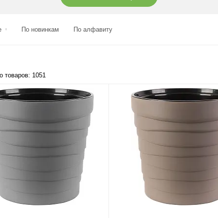
о Ecopots
Кашпо Idealist Lite
отс)
(Идеалист Лайт)
е
По новинкам
По алфавиту
И
ПЕРЕЙТИ
о товаров: 1051
тиковые
Кашпо с
 и горшки
металлизированным
покрытием
И
ПЕРЕЙТИ
ные горшки и
Напольные