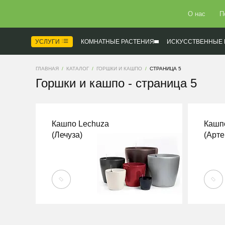
О нас
П
УСЛУГИ
КОМНАТНЫЕ РАСТЕНИЯ
ИСКУССТВЕННЫЕ 
ГЛАВНАЯ
КАТАЛОГ
ГОРШКИ И КАШПО
СТРАНИЦА 5
Горшки и кашпо - страница 5
Кашпо Lechuza
Кашпо
(Лечуза)
(Арте
ПЕРЕЙТИ
ПЕРЕЙТ