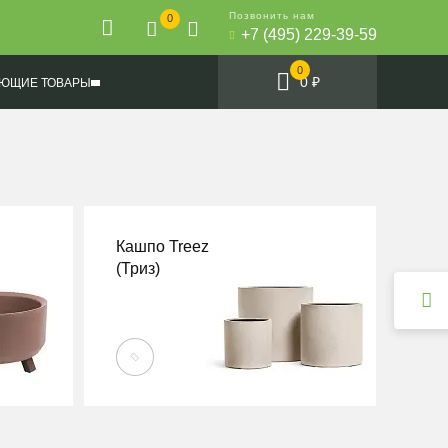
Позвонить нам
0
+7 (495) 229-39-59
0
0 ₽
ЮЩИЕ ТОВАРЫ
Кашпо Treez
(Триз)
ПЕРЕЙТИ