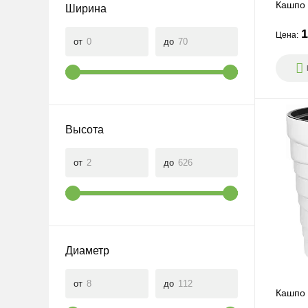
кашпо
кашп
Кашпо 
Ширина
1
Цена:
от
до
ПЕРЕЙТИ
ПЕРЕЙТ
Высота
Подвесные
Низк
кашпо
от
до
ПЕРЕЙТИ
ПЕРЕЙТ
Диаметр
Круглые
Прям
от
до
Кашпо 