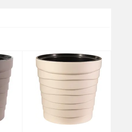
Кашпо с
автополивом
ПЕРЕЙТИ
Кашпо из
композитных
материалов
ПЕРЕЙТИ
Настенные кашпо