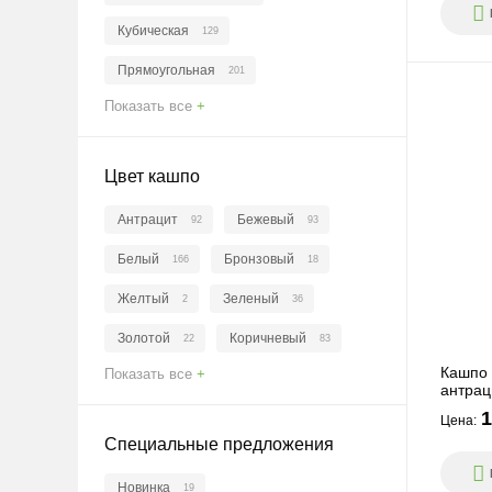
Кубическая
129
Прямоугольная
201
Показать все
+
Шарообразная
Овальная
35
12
Необычная
LECHUZA
60
112
Цвет кашпо
Чаша
70
Антрацит
Бежевый
92
93
Белый
Бронзовый
166
18
Желтый
Зеленый
2
36
Золотой
Коричневый
22
83
Кашпо 
Показать все
+
Красный
Оранжевый
26
1
антрац
1
Розовый
Серебро
13
29
Цена:
Специальные предложения
Серый
Синий
171
26
Новинка
19