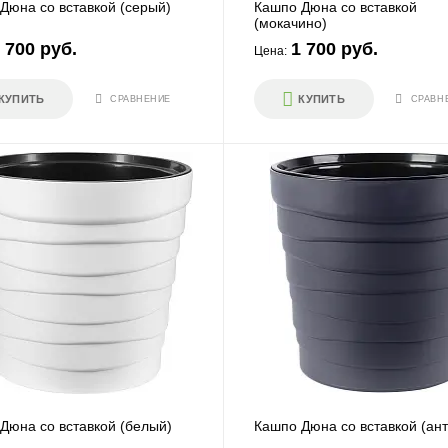
о
кашпо
Дюна со вставкой (серый)
Кашпо Дюна со вставкой
(мокачино)
 700 руб.
1 700 руб.
Цена:
И
ПЕРЕЙТИ
КУПИТЬ
КУПИТЬ
СРАВНЕНИЕ
СРАВН
ие
Высокие
И
ПЕРЕЙТИ
оугольные
Угловые
Дюна со вставкой (белый)
Кашпо Дюна со вставкой (ант