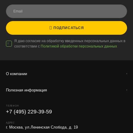
автомобилях с температурным контролем — это гарантирует
сохранность растений.
ПОДПИСАТЬСЯ
Доставка по России
Я даю согласие на обработку введенных персональных данных в
соответствии с
Политикой обработки персональных данных
Стоимость
По тарифам транспортных компаний + доставка по Москве
1000 ₽.
О компании
Стоимость доставки до вашего города зависит от тарифов ТК,
расстояния, веса и объёма груза.
Полезная информация
Условия
Работаем с любой удобной для вас транспортной
ТЕЛЕФОН
компанией.
+7 (495) 229-39-59
Внимание!
В регионы ТК не принимают к перевозке
АДРЕС
живые комнатные растения, цветы, удобрения и
г. Москва, ул.Ленинская Слобода, д. 19
грунты.