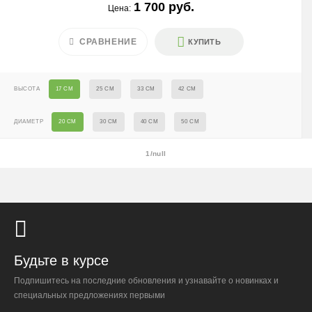
1 700 руб.
МО за МКАД — 1000 ₽ + 60 ₽/км
Цена:
1/1
После 18:00 — 1400 ₽
СРАВНЕНИЕ
КУПИТЬ
Крупногабаритные растения и композиции (вес > 40 кг
или высота > 150 см) — доставка + 2500 ₽
ВЫСОТА
17 СМ
25 СМ
33 СМ
42 СМ
Условия
ДИАМЕТР
20 СМ
30 СМ
40 СМ
50 СМ
Доставляем «до двери» и бесплатно расставляем
растения на объекте; в зимний период используем
утеплённую упаковку.
1/null
Самовывоза нет.
При отказе от выкупа — оплата доставки 1000 ₽
обязательна.
Организация парковки и подъёма на территории
«Москва-Сити» обеспечиваются покупателем.
Будьте в курсе
Подпишитесь на последние обновления и узнавайте о новинках и
Надёжность
специальных предложениях первыми
Доставку выполняют штатные курьеры на специализированных