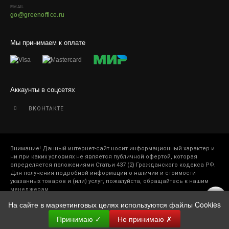
EMAIL
Отправляем кашпо, горшки, инвентарь и
go@greenoffice.ru
искусственные растения.
Для защиты от повреждений рекомендуем оформлять
Мы принимаем к оплате
упаковку и страховку заказа.
Аккаунты в соцсетях
ВКОНТАКТЕ
Внимание! Данный интернет-сайт носит информационный характер и
ни при каких условиях не является публичной офертой, которая
определяется положениями Статьи 437 (2) Гражданского кодекса РФ.
Для получения подробной информации о наличии и стоимости
указанных товаров и (или) услуг, пожалуйста, обращайтесь к нашим
менеджерам
На сайте в маркетинговых целях используются файлы Cookies
Принимаю
✓
Не принимаю
✗
2005-2026 © Зеленый офис. Все права защищены.