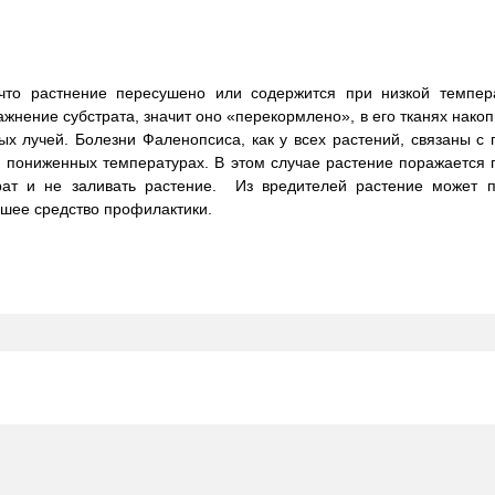
 что растнение пересушено или содержится при низкой темпер
жнение субстрата, значит оно «перекормлено», в его тканях накоп
ых лучей. Болезни Фаленопсиса, как у всех растений, связаны с
и пониженных температурах. В этом случае растение поражается 
трат и не заливать растение. Из вредителей растение может 
чшее средство профилактики.