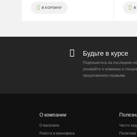
В КОРЗИНУ
В
Будьте в курсе
Подпишитесь на последние об
узнавайте о новинках и специ
предложениях первыми
О компании
Полезн
О магазине
Часто за
Работа в гринофисе
Политика