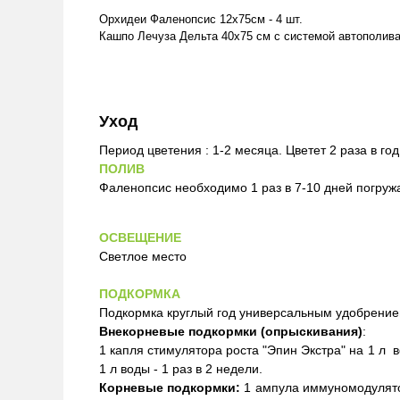
Орхидеи Фаленопсис 12х75см - 4 шт.
Кашпо Лечуза Дельта 40x75 см с системой автополива
Уход
Период цветения : 1-2 месяца. Цветет 2 раза в год
ПОЛИВ
Фаленопсис необходимо 1 раз в 7-10 дней погружа
ОСВЕЩЕНИЕ
Светлое место
ПОДКОРМКА
Подкормка круглый год универсальным удобрение
Внекорневые подкормки (опрыскивания)
:
1 капля стимулятора роста "Эпин Экстра" на 1 л в
1 л воды - 1 раз в 2 недели.
Корневые подкормки:
1 ампула иммуномодулятор