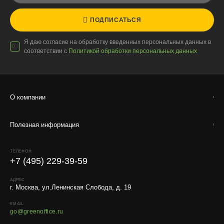
расстояния, веса и объёма груза.
ПОДПИСАТЬСЯ
Условия
Работаем с любой удобной для вас транспортной
Я даю согласие на обработку введенных персональных данных в
компанией.
соответствии с
Политикой обработки персональных данных
Внимание!
В регионы ТК не принимают к перевозке
живые комнатные растения, цветы, удобрения и
грунты.
О компании
Отправляем кашпо, горшки, инвентарь и
искусственные растения.
Полезная информация
Для защиты от повреждений рекомендуем оформлять
упаковку и страховку заказа.
ТЕЛЕФОН
+7 (495) 229-39-59
АДРЕС
г. Москва, ул.Ленинская Слобода, д. 19
EMAIL
go@greenoffice.ru