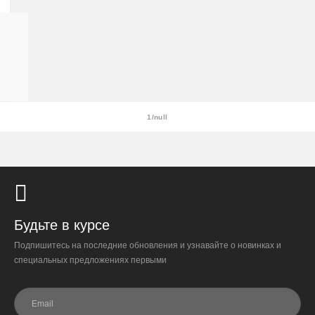
При отказе от выкупа — оплата доставки 1000 ₽
ВЫСОТА
обязательна.
18
СМ
Организация парковки и подъёма на территории
ДИАМЕТР
«Москва-Сити» обеспечиваются покупателем.
20
СМ
Надёжность
1/null
Доставку выполняют штатные курьеры на специализированных
автомобилях с температурным контролем — это гарантирует
сохранность растений.
Доставка по России
Будьте в курсе
Подпишитесь на последние обновления и узнавайте о новинках и
Стоимость
специальных предложениях первыми
По тарифам транспортных компаний + доставка по Москве
1000 ₽.
Стоимость доставки до вашего города зависит от тарифов ТК,