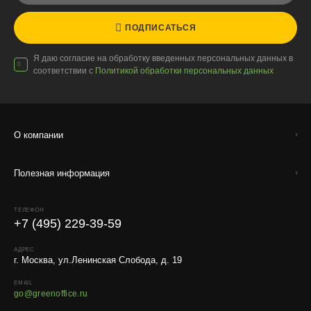
расстояния, веса и объёма груза.
ПОДПИСАТЬСЯ
Условия
Работаем с любой удобной для вас транспортной
Я даю согласие на обработку введенных персональных данных в
компанией.
соответствии с
Политикой обработки персональных данных
Внимание!
В регионы ТК не принимают к перевозке
живые комнатные растения, цветы, удобрения и
грунты.
О компании
Отправляем кашпо, горшки, инвентарь и
искусственные растения.
Полезная информация
Для защиты от повреждений рекомендуем оформлять
упаковку и страховку заказа.
ТЕЛЕФОН
+7 (495) 229-39-59
АДРЕС
г. Москва, ул.Ленинская Слобода, д. 19
EMAIL
go@greenoffice.ru