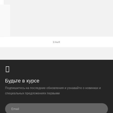
При отказе от выкупа — оплата доставки 1000 ₽
ВЫСОТА
обязательна.
18
СМ
Организация парковки и подъёма на территории
ДИАМЕТР
«Москва-Сити» обеспечиваются покупателем.
20
СМ
Надёжность
1/null
Доставку выполняют штатные курьеры на специализированных
автомобилях с температурным контролем — это гарантирует
сохранность растений.
Доставка по России
Будьте в курсе
Подпишитесь на последние обновления и узнавайте о новинках и
Стоимость
специальных предложениях первыми
По тарифам транспортных компаний + доставка по Москве
1000 ₽.
Стоимость доставки до вашего города зависит от тарифов ТК,