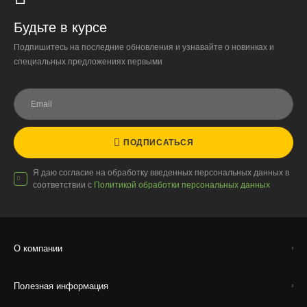
Стоимость
По тарифам транспортных компаний + доставка по Москве
Будьте в курсе
1000 ₽.
Подпишитесь на последние обновления и узнавайте о новинках и
Стоимость доставки до вашего города зависит от тарифов ТК,
специальных предложениях первыми
расстояния, веса и объёма груза.
Условия
Работаем с любой удобной для вас транспортной
компанией.
ПОДПИСАТЬСЯ
Внимание!
В регионы ТК не принимают к перевозке
живые комнатные растения, цветы, удобрения и
Я даю согласие на обработку введенных персональных данных в
грунты.
соответствии с
Политикой обработки персональных данных
Отправляем кашпо, горшки, инвентарь и
искусственные растения.
Для защиты от повреждений рекомендуем оформлять
О компании
упаковку и страховку заказа.
Полезная информация