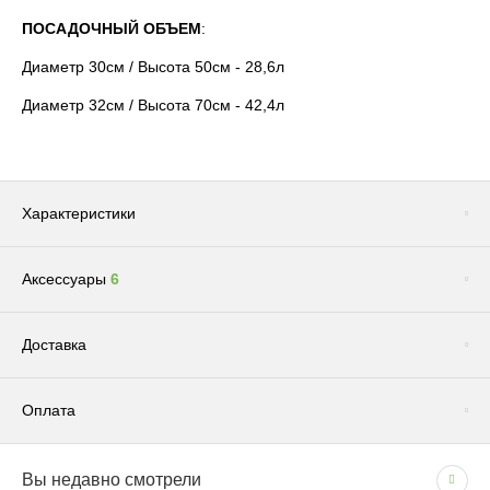
ПОСАДОЧНЫЙ ОБЪЕМ
:
Диаметр 30см / Высота 50см - 28,6л
Диаметр 32см / Высота 70см - 42,4л
Характеристики
Аксессуары
6
Цвет
Терракотовый
Бренд
ECOPOTS
Сопутствующие товары
(1)
Доставка
Размер
Большое
Система автополива
Нет
Оплата
Фактура
Каменная
Доставка по Москве и Московской области
Размещение
Напольные
Вы недавно смотрели
СПОСОБЫ ОПЛАТЫ