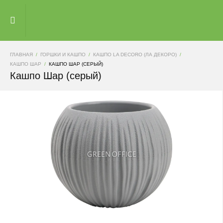
ГЛАВНАЯ
ГОРШКИ И КАШПО
КАШПО LA DECORO (ЛА ДЕКОРО)
КАШПО ШАР
КАШПО ШАР (СЕРЫЙ)
Кашпо Шар (серый)