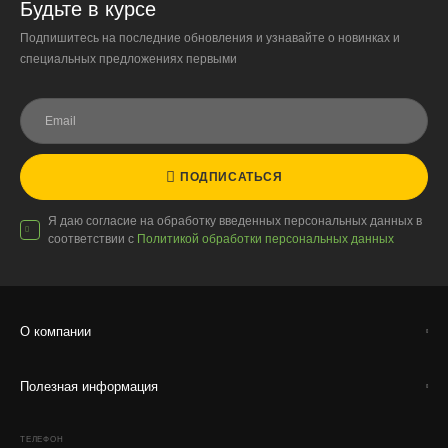
Будьте в курсе
сохранность растений.
Подпишитесь на последние обновления и узнавайте о новинках и
специальных предложениях первыми
Доставка по России
Стоимость
ПОДПИСАТЬСЯ
По тарифам транспортных компаний + доставка по Москве
1000 ₽.
Я даю согласие на обработку введенных персональных данных в
Стоимость доставки до вашего города зависит от тарифов ТК,
соответствии с
Политикой обработки персональных данных
расстояния, веса и объёма груза.
Условия
Работаем с любой удобной для вас транспортной
О компании
компанией.
Внимание!
В регионы ТК не принимают к перевозке
Полезная информация
живые комнатные растения, цветы, удобрения и
грунты.
ТЕЛЕФОН