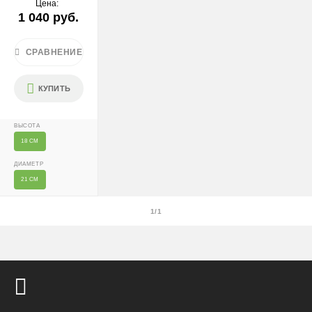
Цена:
1 040 руб.
1/1
После 18:00 — 1400 ₽
Крупногабаритные растения и композиции (вес > 40 кг
СРАВНЕНИЕ
или высота > 150 см) — доставка + 2500 ₽
КУПИТЬ
Условия
Доставляем «до двери» и бесплатно расставляем
ВЫСОТА
растения на объекте; в зимний период используем
утеплённую упаковку.
18 СМ
ДИАМЕТР
Самовывоза нет.
21 СМ
При отказе от выкупа — оплата доставки 1000 ₽
обязательна.
1/1
Организация парковки и подъёма на территории
«Москва-Сити» обеспечиваются покупателем.
Надёжность
Доставку выполняют штатные курьеры на специализированных
автомобилях с температурным контролем — это гарантирует