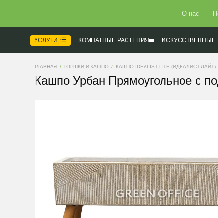
О нас
П
УСЛУГИ
КОМНАТНЫЕ РАСТЕНИЯ
ИСКУССТВЕННЫЕ 
ГЛАВНАЯ
ГОРШКИ И КАШПО
КАШПО IDEALIST LITE (ИДЕАЛИСТ ЛАЙТ)
Кашпо Урбан Прямоугольное с по