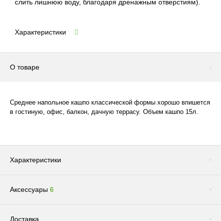
слить лишнюю воду, благодаря дренажным отверстиям).
Характеристики
О товаре
Среднее напольное кашпо классической формы хорошо впишется
в гостиную, офис, балкон, дачную террасу. Объем кашпо 15л.
Характеристики
Аксессуары
6
Цвет
Коричневый
Размер
Среднее
Сопутствующие товары
(1)
Доставка