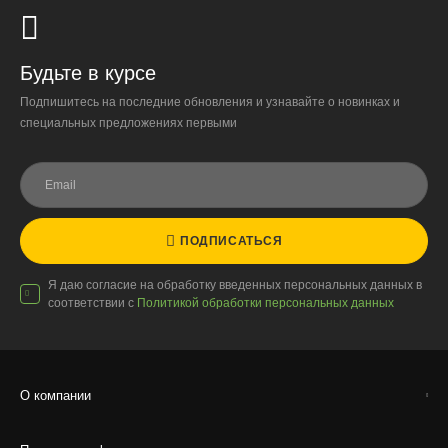
Будьте в курсе
Доставка по России
Подпишитесь на последние обновления и узнавайте о новинках и
специальных предложениях первыми
Стоимость
По тарифам транспортных компаний + доставка по Москве
1000 ₽.
Стоимость доставки до вашего города зависит от тарифов ТК,
расстояния, веса и объёма груза.
ПОДПИСАТЬСЯ
Условия
Я даю согласие на обработку введенных персональных данных в
Работаем с любой удобной для вас транспортной
соответствии с
Политикой обработки персональных данных
компанией.
Внимание!
В регионы ТК не принимают к перевозке
живые комнатные растения, цветы, удобрения и
грунты.
О компании
Отправляем кашпо, горшки, инвентарь и