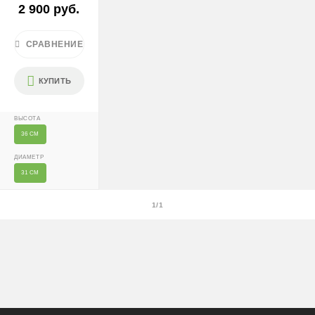
После 18:00 — 1400 ₽
2 900 руб.
Крупногабаритные растения и композиции (вес > 40 кг
или высота > 150 см) — доставка + 2500 ₽
СРАВНЕНИЕ
Условия
КУПИТЬ
Доставляем «до двери» и бесплатно расставляем
растения на объекте; в зимний период используем
ВЫСОТА
утеплённую упаковку.
36 СМ
Самовывоза нет.
ДИАМЕТР
При отказе от выкупа — оплата доставки 1000 ₽
31 СМ
обязательна.
1/1
Организация парковки и подъёма на территории
«Москва-Сити» обеспечиваются покупателем.
Надёжность
Доставку выполняют штатные курьеры на специализированных
автомобилях с температурным контролем — это гарантирует
сохранность растений.