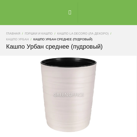
ГЛАВНАЯ
ГОРШКИ И КАШПО
КАШПО LA DECORO (ЛА ДЕКОРО)
КАШПО УРБАН
КАШПО УРБАН СРЕДНЕЕ (ПУДРОВЫЙ)
Кашпо Урбан среднее (пудровый)