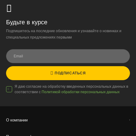
Будьте в курсе
Доставка по России
Подпишитесь на последние обновления и узнавайте о новинках и
специальных предложениях первыми
Стоимость
По тарифам транспортных компаний + доставка по Москве
1000 ₽.
Стоимость доставки до вашего города зависит от тарифов ТК,
расстояния, веса и объёма груза.
ПОДПИСАТЬСЯ
Условия
Я даю согласие на обработку введенных персональных данных в
Работаем с любой удобной для вас транспортной
соответствии с
Политикой обработки персональных данных
компанией.
Внимание!
В регионы ТК не принимают к перевозке
живые комнатные растения, цветы, удобрения и
грунты.
О компании
Отправляем кашпо, горшки, инвентарь и