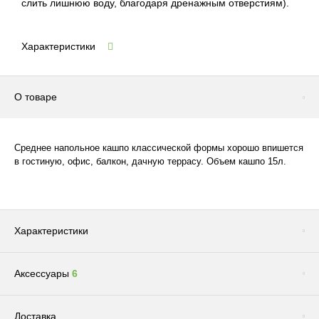
слить лишнюю воду, благодаря дренажным отверстиям).
Характеристики
О товаре
Среднее напольное кашпо классической формы хорошо впишется
в гостиную, офис, балкон, дачную террасу. Объем кашпо 15л.
Характеристики
Аксессуары
6
Цвет
Розовый
Размер
Среднее
Сопутствующие товары
(1)
Доставка