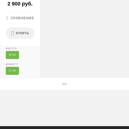
После 18:00 — 1400 ₽
2 900 руб.
Крупногабаритные растения и композиции (вес > 40 кг
или высота > 150 см) — доставка + 2500 ₽
СРАВНЕНИЕ
Условия
КУПИТЬ
Доставляем «до двери» и бесплатно расставляем
растения на объекте; в зимний период используем
ВЫСОТА
утеплённую упаковку.
36 СМ
Самовывоза нет.
ДИАМЕТР
При отказе от выкупа — оплата доставки 1000 ₽
31 СМ
обязательна.
1/1
Организация парковки и подъёма на территории
«Москва-Сити» обеспечиваются покупателем.
Надёжность
Доставку выполняют штатные курьеры на специализированных
автомобилях с температурным контролем — это гарантирует
сохранность растений.