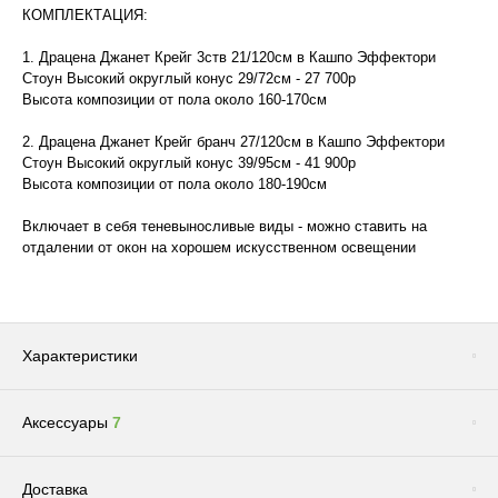
КОМПЛЕКТАЦИЯ:
1. Драцена Джанет Крейг 3ств 21/120см в Кашпо Эффектори
Стоун Высокий округлый конус 29/72см - 27 700р
Высота композиции от пола около 160-170см
2. Драцена Джанет Крейг бранч 27/120см в Кашпо Эффектори
Стоун Высокий округлый конус 39/95см - 41 900р
Высота композиции от пола около 180-190см
Включает в себя теневыносливые виды - можно ставить на
отдалении от окон на хорошем искусственном освещении
Характеристики
Аксессуары
7
Бренд
TREEZ
Размер
Большое / Среднее
Сопутствующие товары
(1)
Доставка