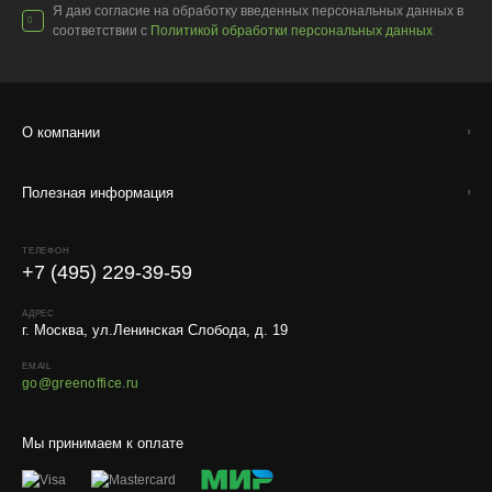
Я даю согласие на обработку введенных персональных данных в
соответствии с
Политикой обработки персональных данных
Доставка по России
О компании
Стоимость
По тарифам транспортных компаний + доставка по Москве
Полезная информация
1000 ₽.
Стоимость доставки до вашего города зависит от тарифов ТК,
расстояния, веса и объёма груза.
ТЕЛЕФОН
+7 (495) 229-39-59
Условия
АДРЕС
Работаем с любой удобной для вас транспортной
г. Москва, ул.Ленинская Слобода, д. 19
компанией.
EMAIL
go@greenoffice.ru
Внимание!
В регионы ТК не принимают к перевозке
живые комнатные растения, цветы, удобрения и
грунты.
Мы принимаем к оплате
Отправляем кашпо, горшки, инвентарь и
искусственные растения.