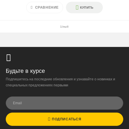
СРАВНЕНИЕ
КУПИТЬ
Крупногабаритные растения и композиции (вес > 40 кг
или высота > 150 см) — доставка + 2500 ₽
1/null
Условия
Доставляем «до двери» и бесплатно расставляем
растения на объекте; в зимний период используем
утеплённую упаковку.
Самовывоза нет.
При отказе от выкупа — оплата доставки 1000 ₽
Будьте в курсе
обязательна.
Подпишитесь на последние обновления и узнавайте о новинках и
специальных предложениях первыми
Организация парковки и подъёма на территории
«Москва-Сити» обеспечиваются покупателем.
Надёжность
Доставку выполняют штатные курьеры на специализированных
автомобилях с температурным контролем — это гарантирует
ПОДПИСАТЬСЯ
сохранность растений.